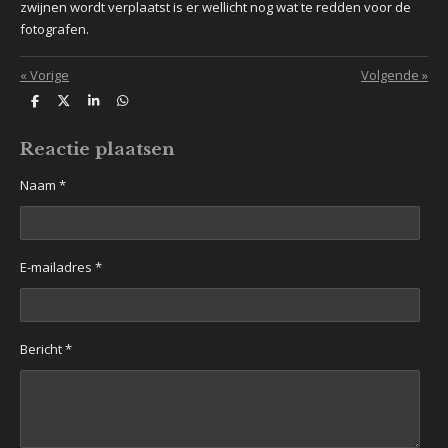
zwijnen wordt verplaatst is er wellicht nog wat te redden voor de
fotografen.
«
Vorige
Volgende
»
D
D
S
D
e
e
h
e
l
e
a
l
e
l
r
e
Reactie plaatsen
n
e
n
Naam *
E-mailadres *
Bericht *