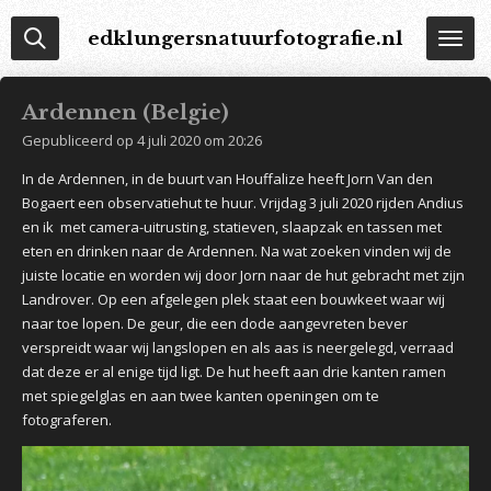
Ga
edklungersnatuurfotografie.nl
direct
naar
de
Ardennen (Belgie)
hoofdinhoud
Gepubliceerd op 4 juli 2020 om 20:26
In de Ardennen, in de buurt van Houffalize heeft Jorn Van den
Bogaert een observatiehut te huur. Vrijdag 3 juli 2020 rijden Andius
en ik met camera-uitrusting, statieven, slaapzak en tassen met
eten en drinken naar de Ardennen. Na wat zoeken vinden wij de
juiste locatie en worden wij door Jorn naar de hut gebracht met zijn
Landrover. Op een afgelegen plek staat een bouwkeet waar wij
naar toe lopen. De geur, die een dode aangevreten bever
verspreidt waar wij langslopen en als aas is neergelegd, verraad
dat deze er al enige tijd ligt. De hut heeft aan drie kanten ramen
met spiegelglas en aan twee kanten openingen om te
fotograferen.