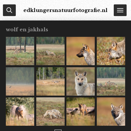
Ga
edklungersnatuurfotografie.nl
direct
naar
de
wolf en jakhals
hoofdinhoud