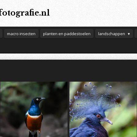
otografie.nl
macro insecten
planten en paddestoelen
landschappen