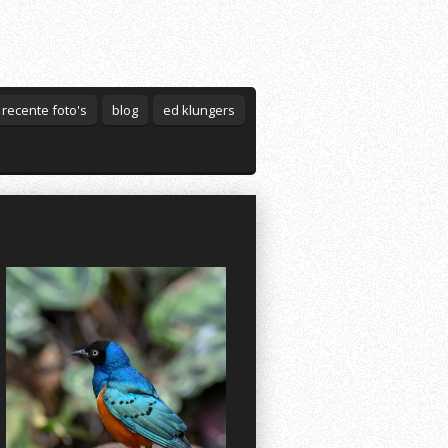
recente foto's
blog
ed klungers