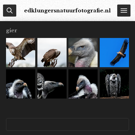
Ga
edklungersnatuurfotografie.nl
direct
naar
de
gier
hoofdinhoud