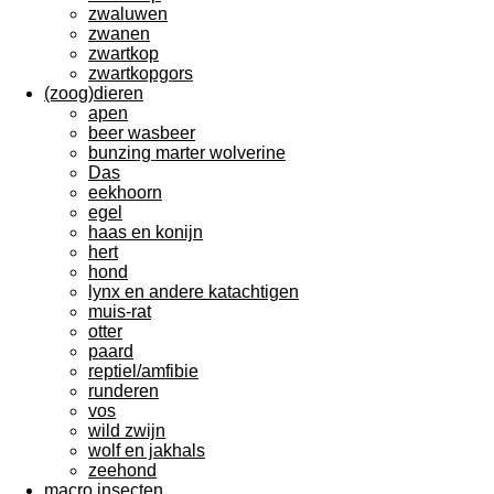
zwaluwen
zwanen
zwartkop
zwartkopgors
(zoog)dieren
apen
beer wasbeer
bunzing marter wolverine
Das
eekhoorn
egel
haas en konijn
hert
hond
lynx en andere katachtigen
muis-rat
otter
paard
reptiel/amfibie
runderen
vos
wild zwijn
wolf en jakhals
zeehond
macro insecten