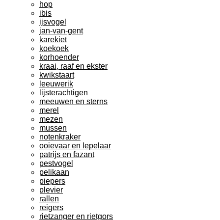
hop
ibis
ijsvogel
jan-van-gent
karekiet
koekoek
korhoender
kraai, raaf en ekster
kwikstaart
leeuwerik
lijsterachtigen
meeuwen en sterns
merel
mezen
mussen
notenkraker
ooievaar en lepelaar
patrijs en fazant
pestvogel
pelikaan
piepers
plevier
rallen
reigers
rietzanger en rietgors