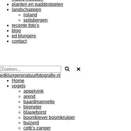
planten en paddestoelen
landschappen
ijsland
spitsbergen
recente foto's
blog
ed klungers
contact
edklungersnatuurfotografie.nl
Home
vogels
appelvink
arend
baardmannetje
bijeneter
blauwborst
boomklever boomkruiper
buizerd
cetti's zanger