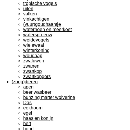
tropische vogels
uilen
valken
vinkachtigen
(vuur)goudhaantje
waterhoen en meerkoet
waterspreeuw
weidevogels
wielewaal
winterkoning
woudaap
zwaluwen
zwanen
zwartkop
zwartkopgors
(zoog)dieren
apen
beer wasbeer
bunzing marter wolverine
Das
eekhoorn
egel
haas en konijn
hert
hond