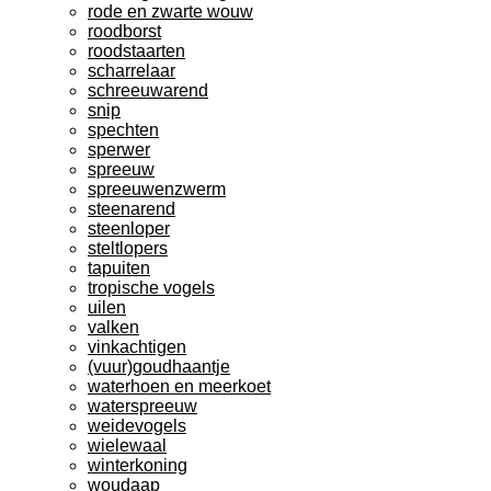
rode en zwarte wouw
roodborst
roodstaarten
scharrelaar
schreeuwarend
snip
spechten
sperwer
spreeuw
spreeuwenzwerm
steenarend
steenloper
steltlopers
tapuiten
tropische vogels
uilen
valken
vinkachtigen
(vuur)goudhaantje
waterhoen en meerkoet
waterspreeuw
weidevogels
wielewaal
winterkoning
woudaap