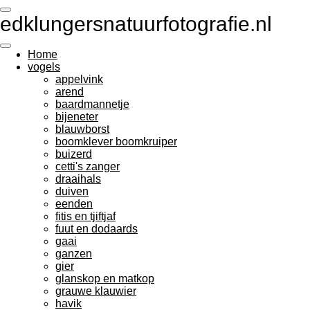
Ga
edklungersnatuurfotografie.nl
direct
naar
de
Home
hoofdinhoud
vogels
appelvink
arend
baardmannetje
bijeneter
blauwborst
boomklever boomkruiper
buizerd
cetti's zanger
draaihals
duiven
eenden
fitis en tjiftjaf
fuut en dodaards
gaai
ganzen
gier
glanskop en matkop
grauwe klauwier
havik