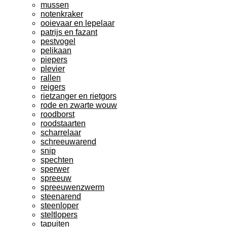
mussen
notenkraker
ooievaar en lepelaar
patrijs en fazant
pestvogel
pelikaan
piepers
plevier
rallen
reigers
rietzanger en rietgors
rode en zwarte wouw
roodborst
roodstaarten
scharrelaar
schreeuwarend
snip
spechten
sperwer
spreeuw
spreeuwenzwerm
steenarend
steenloper
steltlopers
tapuiten