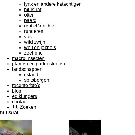
lynx en andere katachtigen
muis-rat
otter
paard
reptiel/amfibie
runderen
vos
wild zwijn
wolf en jakhals
zeehond
macro insecten
planten en paddestoelen
landschappen
ijsland
spitsbergen
recente foto's
blog
ed klungers
contact
Zoeken
muis/rat