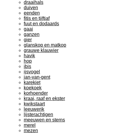
draaihals
duiven
eenden
fitis en tjiftjaf
fuut en dodaards
gaai
ganzen
gier
glanskop en matkop
grauwe klauwier
havik
hop
ibis
ijsvogel
jan-van-gent
karekiet
koekoek
korhoender
kraai, raaf en ekster
kwikstaart
leeuwerik
lijsterachtigen
meeuwen en sterns
merel
mezen